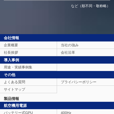
など（順不同・敬称略）
会社情報
企業概要
当社の強み
社長挨拶
会社沿革
導入事例
用途・実績事例集
その他
よくある質問
プライバシーポリシー
サイトマップ
製品情報
航空機用電源
バッテリー式GPU
400Hz