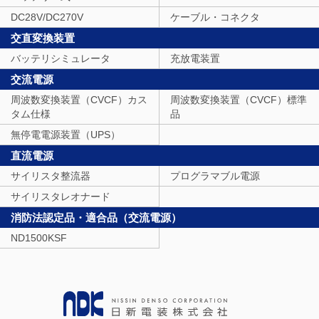
DC28V/DC270V
ケーブル・コネクタ
交直変換装置
バッテリシミュレータ
充放電装置
交流電源
周波数変換装置（CVCF）カス
周波数変換装置（CVCF）標準
タム仕様
品
無停電電源装置（UPS）
直流電源
サイリスタ整流器
プログラマブル電源
サイリスタレオナード
消防法認定品・適合品（交流電源）
ND1500KSF