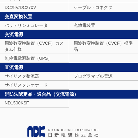
DC28V/DC270V
ケーブル・コネクタ
交直変換装置
バッテリシミュレータ
充放電装置
交流電源
周波数変換装置（CVCF）カス
周波数変換装置（CVCF）標準
タム仕様
品
無停電電源装置（UPS）
直流電源
サイリスタ整流器
プログラマブル電源
サイリスタレオナード
消防法認定品・適合品（交流電源）
ND1500KSF