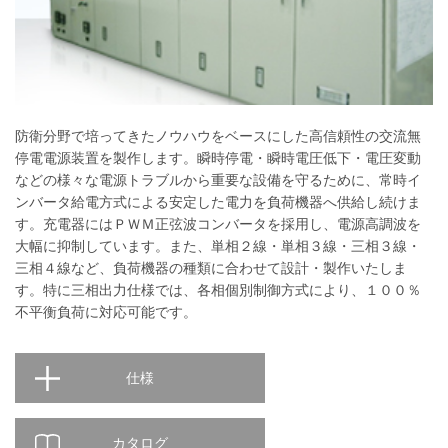
防衛分野で培ってきたノウハウをベースにした高信頼性の交流無
停電電源装置を製作します。瞬時停電・瞬時電圧低下・電圧変動
などの様々な電源トラブルから重要な設備を守るために、常時イ
ンバータ給電方式による安定した電力を負荷機器へ供給し続けま
す。充電器にはＰＷＭ正弦波コンバータを採用し、電源高調波を
大幅に抑制しています。また、単相２線・単相３線・三相３線・
三相４線など、負荷機器の種類に合わせて設計・製作いたしま
す。特に三相出力仕様では、各相個別制御方式により、１００％
不平衡負荷に対応可能です。
仕様
カタログ