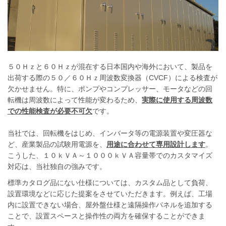
５０Ｈｚと６０Ｈｚが混在する日本国内や海外において、製品を
出荷する際の５０／６０Ｈｚ周波数変換器（CVCF）による検査が
欠かせません。特に、ポンプやコンプレッサー、モータなどの回
転機は周波数によって性能が変わるため、
実際に使用する周波数
での性能検査が必要不可欠
です。
当社では、回転機をはじめ、インバータ等の電源装置や変圧器な
ど、産業製品の試験用電源を、
用途に合わせて専用設計します
。
こうした、１０ｋＶＡ～１０００ｋＶＡ容量帯でのカスタマイズ
対応は、当社独自の強みです。
標準カタログ品にない仕様については、カスタム品として負荷、
設置環境などに応じた提案をさせていただきます。例えば、工場
内に設置できない場合、屋外盤仕様と遠隔操作パネルを追加する
ことで、設置スペースと操作性の両方を確保することができま