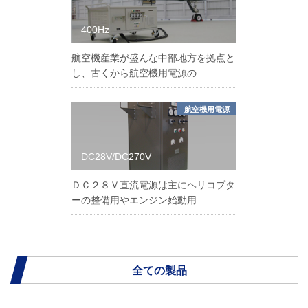
400Hz
航空機産業が盛んな中部地方を拠点と
し、古くから航空機用電源の…
航空機用電源
DC28V/DC270V
ＤＣ２８Ｖ直流電源は主にヘリコプタ
ーの整備用やエンジン始動用…
全ての製品