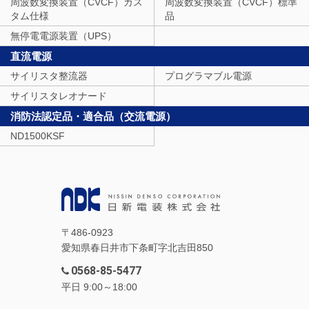
周波数変換装置（CVCF）カス
周波数変換装置（CVCF）標準
タム仕様
品
無停電電源装置（UPS）
直流電源
サイリスタ整流器
プログラマブル電源
サイリスタレオナード
消防法認定品・適合品（交流電源）
ND1500KSF
〒486-0923
愛知県春日井市下条町字北吉田850
0568-85-5477
平日 9:00～18:00