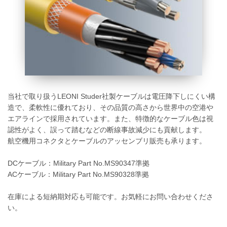
当社で取り扱うLEONI Studer社製ケーブルは電圧降下しにくい構
造で、柔軟性に優れており、その品質の高さから世界中の空港や
エアラインで採用されています。また、特徴的なケーブル色は視
認性がよく、誤って踏むなどの断線事故減少にも貢献します。
航空機用コネクタとケーブルのアッセンブリ販売も承ります。
DCケーブル：Military Part No.MS90347準拠
ACケーブル：Military Part No.MS90328準拠
在庫による短納期対応も可能です。お気軽にお問い合わせくださ
い。