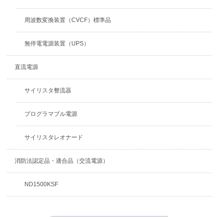
周波数変換装置（CVCF）標準品
無停電電源装置（UPS）
直流電源
サイリスタ整流器
プログラマブル電源
サイリスタレオナード
消防法認定品・適合品（交流電源）
ND1500KSF