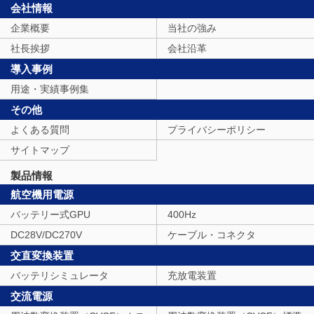
会社情報
企業概要
当社の強み
社長挨拶
会社沿革
導入事例
用途・実績事例集
その他
よくある質問
プライバシーポリシー
サイトマップ
製品情報
航空機用電源
バッテリー式GPU
400Hz
DC28V/DC270V
ケーブル・コネクタ
交直変換装置
バッテリシミュレータ
充放電装置
交流電源