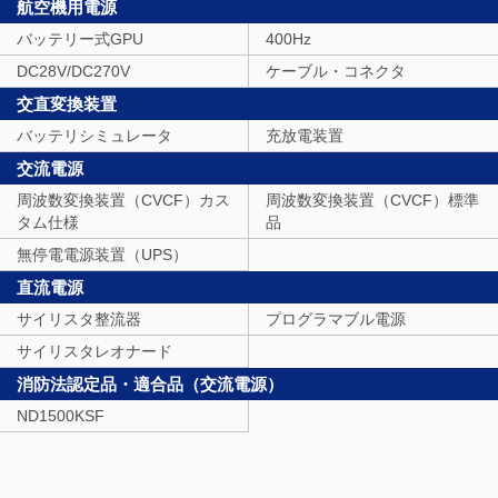
航空機用電源
バッテリー式GPU
400Hz
DC28V/DC270V
ケーブル・コネクタ
交直変換装置
バッテリシミュレータ
充放電装置
交流電源
周波数変換装置（CVCF）カス
周波数変換装置（CVCF）標準
タム仕様
品
無停電電源装置（UPS）
直流電源
サイリスタ整流器
プログラマブル電源
サイリスタレオナード
消防法認定品・適合品（交流電源）
ND1500KSF