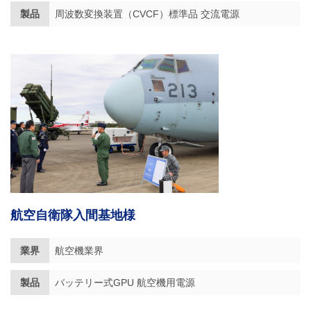
製品
周波数変換装置（CVCF）標準品 交流電源
航空自衛隊入間基地様
業界
航空機業界
製品
バッテリー式GPU 航空機用電源