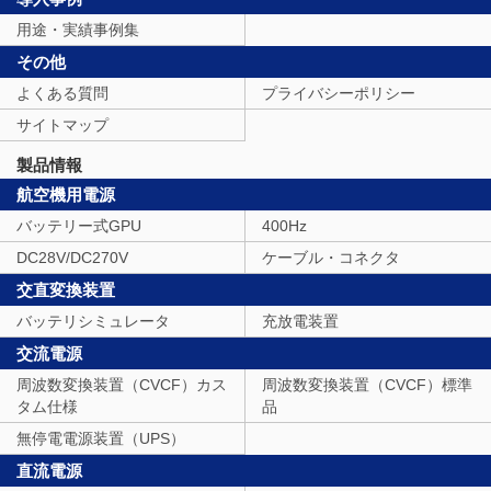
用途・実績事例集
その他
よくある質問
プライバシーポリシー
サイトマップ
製品情報
航空機用電源
バッテリー式GPU
400Hz
DC28V/DC270V
ケーブル・コネクタ
交直変換装置
バッテリシミュレータ
充放電装置
交流電源
周波数変換装置（CVCF）カス
周波数変換装置（CVCF）標準
タム仕様
品
無停電電源装置（UPS）
直流電源