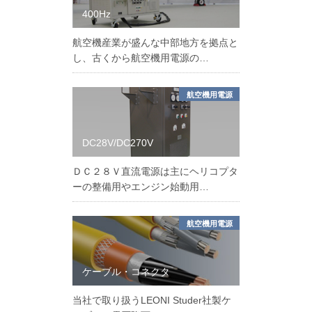
400Hz
航空機産業が盛んな中部地方を拠点と
し、古くから航空機用電源の…
航空機用電源
DC28V/DC270V
ＤＣ２８Ｖ直流電源は主にヘリコプタ
ーの整備用やエンジン始動用…
航空機用電源
ケーブル・コネクタ
当社で取り扱うLEONI Studer社製ケ