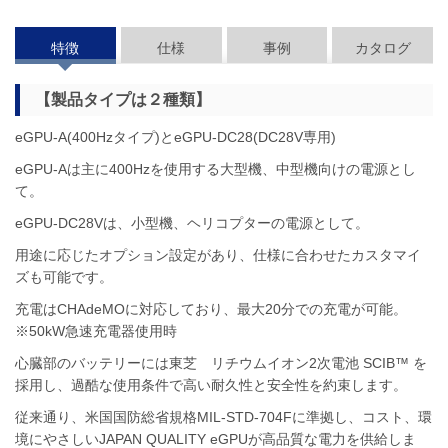
特徴
仕様
事例
カタログ
【製品タイプは２種類】
eGPU-A(400Hzタイプ)とeGPU-DC28(DC28V専用)
eGPU-Aは主に400Hzを使用する大型機、中型機向けの電源とし
て。
eGPU-DC28Vは、小型機、ヘリコプターの電源として。
用途に応じたオプション設定があり、仕様に合わせたカスタマイ
ズも可能です。
充電はCHAdeMOに対応しており、最大20分での充電が可能。
※50kW急速充電器使用時
心臓部のバッテリーには東芝 リチウムイオン2次電池 SCIB™ を
採用し、過酷な使用条件で高い耐久性と安全性を約束します。
従来通り、米国国防総省規格MIL-STD-704Fに準拠し、コスト、環
境にやさしいJAPAN QUALITY eGPUが高品質な電力を供給しま