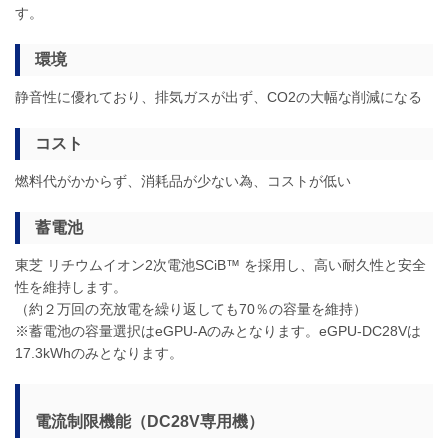
す。
環境
静音性に優れており、排気ガスが出ず、CO2の大幅な削減になる
コスト
燃料代がかからず、消耗品が少ない為、コストが低い
蓄電池
東芝 リチウムイオン2次電池SCiB™ を採用し、高い耐久性と安全
性を維持します。
（約２万回の充放電を繰り返しても70％の容量を維持）
※蓄電池の容量選択はeGPU-Aのみとなります。eGPU-DC28Vは
17.3kWhのみとなります。
電流制限機能（DC28V専用機）