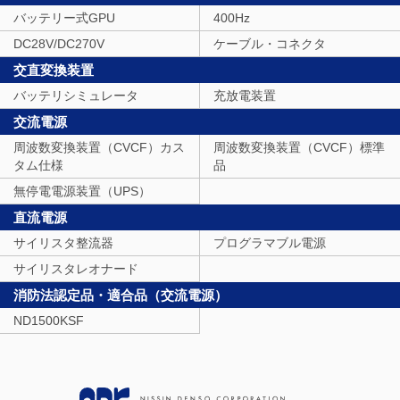
バッテリー式GPU
400Hz
DC28V/DC270V
ケーブル・コネクタ
交直変換装置
バッテリシミュレータ
充放電装置
交流電源
周波数変換装置（CVCF）カス
周波数変換装置（CVCF）標準
タム仕様
品
無停電電源装置（UPS）
直流電源
サイリスタ整流器
プログラマブル電源
サイリスタレオナード
消防法認定品・適合品（交流電源）
ND1500KSF