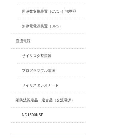
周波数変換装置（CVCF）標準品
無停電電源装置（UPS）
直流電源
サイリスタ整流器
プログラマブル電源
サイリスタレオナード
消防法認定品・適合品（交流電源）
ND1500KSF