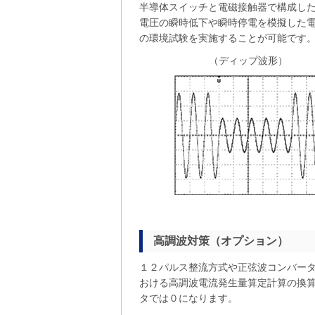
半導体スイッチと電磁接触器で構成し
電圧の瞬時低下や瞬時停電を模擬した
の環境試験を実施することが可能です
（ディップ波形）
高調波対策（オプション）
１２パルス整流方式や正弦波コンバー
おける高調波電流発生量算定計算の換
タでは０になります。