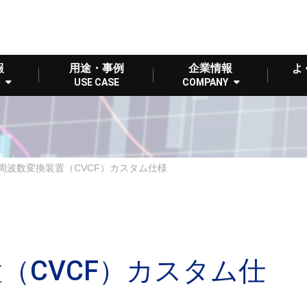
報
用途・事例
企業情報
よ
USE CASE
COMPANY
周波数変換装置（CVCF）カスタム仕様
（CVCF）カスタム仕