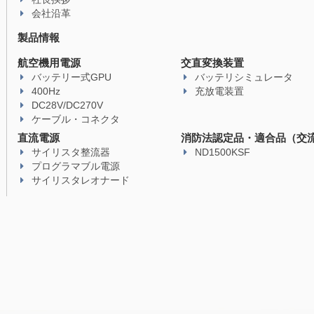
会社沿革
製品情報
航空機用電源
交直変換装置
バッテリー式GPU
バッテリシミュレータ
400Hz
充放電装置
DC28V/DC270V
ケーブル・コネクタ
直流電源
消防法認定品・適合品（交
サイリスタ整流器
ND1500KSF
プログラマブル電源
サイリスタレオナード