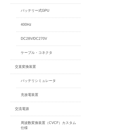
バッテリー式GPU
400Hz
DC28V/DC270V
ケーブル・コネクタ
交直変換装置
バッテリシミュレータ
充放電装置
交流電源
周波数変換装置（CVCF）カスタム
仕様