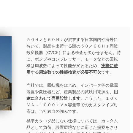
５０Ｈｚと６０Ｈｚが混在する日本国内や海外に
おいて、製品を出荷する際の５０／６０Ｈｚ周波
数変換器（CVCF）による検査が欠かせません。特
に、ポンプやコンプレッサー、モータなどの回転
機は周波数によって性能が変わるため、
実際に使
用する周波数での性能検査が必要不可欠
です。
当社では、回転機をはじめ、インバータ等の電源
装置や変圧器など、産業製品の試験用電源を、
用
途に合わせて専用設計します
。こうした、１０ｋ
ＶＡ～１０００ｋＶＡ容量帯でのカスタマイズ対
応は、当社独自の強みです。
標準カタログ品にない仕様については、カスタム
品として負荷、設置環境などに応じた提案をさせ