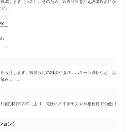
を低減します（下図）。そのため、装置容量を抑え設備投資にか
能です。
専用設計します。数値設定の粗調や微調、パターン運転など、お
り込みます。
）
各相個別制御方式により、電圧の不平衡出力や単相負荷での使用
ション）