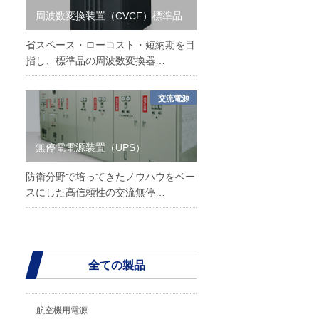
周波数変換装置（CVCF）標準品
省スペース・ローコスト・短納期を目
指し、標準品の周波数変換器…
交流電源
無停電電源装置（UPS）
防衛分野で培ってきたノウハウをベー
スにした高信頼性の交流無停…
全ての製品
航空機用電源