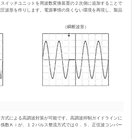
たスイッチユニットを周波数変換装置の２次側に追加することで
電圧波形を作りします。電源事情の良くない環境を再現し、製品
。
（瞬断波形）
タ方式による高調波対策が可能です。高調波抑制ガイドラインに
算係数Ｋｉが、１２パルス整流方式では０．５、正弦波コンバー