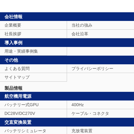
会社情報
企業概要
当社の強み
社長挨拶
会社沿革
導入事例
用途・実績事例集
その他
よくある質問
プライバシーポリシー
サイトマップ
製品情報
航空機用電源
バッテリー式GPU
400Hz
DC28V/DC270V
ケーブル・コネクタ
交直変換装置
バッテリシミュレータ
充放電装置