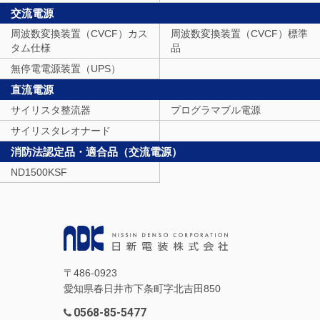
交流電源
周波数変換装置（CVCF）カス
周波数変換装置（CVCF）標準
タム仕様
品
無停電電源装置（UPS）
直流電源
サイリスタ整流器
プログラマブル電源
サイリスタレオナード
消防法認定品・適合品（交流電源）
ND1500KSF
〒486-0923
愛知県春日井市下条町字北吉田850
0568-85-5477