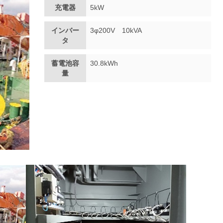
充電器
5kW
インバー
3φ200V 10kVA
タ
蓄電池容
30.8kWh
量