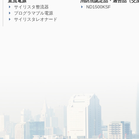
直流電源
消防法認定品・適合品（交
サイリスタ整流器
ND1500KSF
プログラマブル電源
サイリスタレオナード