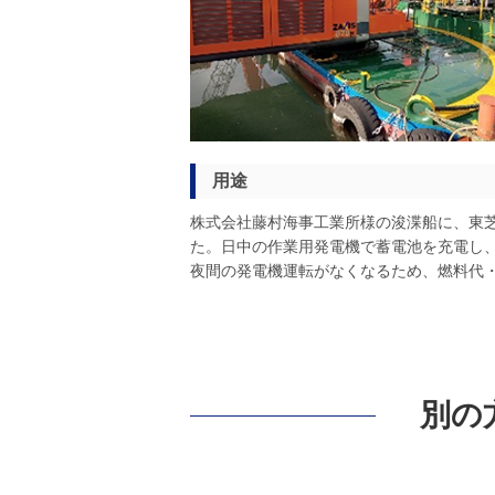
用途
株式会社藤村海事工業所様の浚渫船に、東芝
た。日中の作業用発電機で蓄電池を充電し
夜間の発電機運転がなくなるため、燃料代
別の