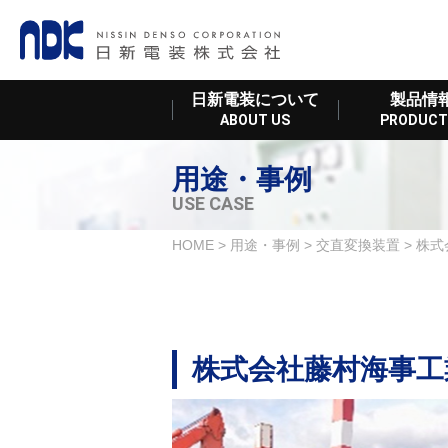
日新電装について
製品情
ABOUT US
PRODUCT
用途・事例
USE CASE
HOME
>
用途・事例
>
交直変換装置
>
株式
株式会社藤村海事工