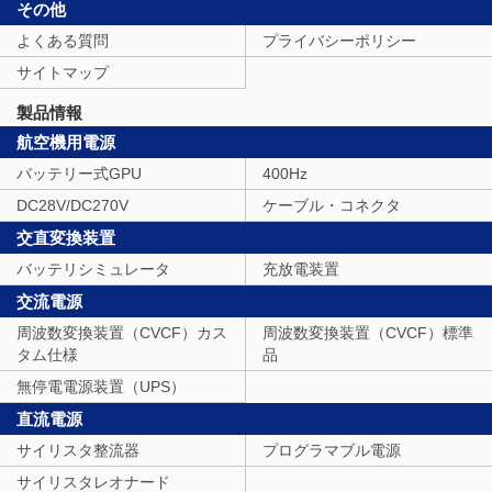
その他
よくある質問
プライバシーポリシー
サイトマップ
製品情報
航空機用電源
バッテリー式GPU
400Hz
DC28V/DC270V
ケーブル・コネクタ
交直変換装置
バッテリシミュレータ
充放電装置
交流電源
周波数変換装置（CVCF）カス
周波数変換装置（CVCF）標準
タム仕様
品
無停電電源装置（UPS）
直流電源
サイリスタ整流器
プログラマブル電源
サイリスタレオナード