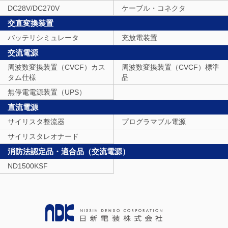
DC28V/DC270V
ケーブル・コネクタ
交直変換装置
バッテリシミュレータ
充放電装置
交流電源
周波数変換装置（CVCF）カス
周波数変換装置（CVCF）標準
タム仕様
品
無停電電源装置（UPS）
直流電源
サイリスタ整流器
プログラマブル電源
サイリスタレオナード
消防法認定品・適合品（交流電源）
ND1500KSF