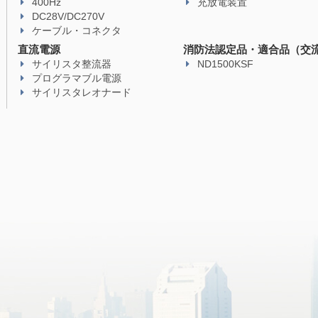
400Hz
充放電装置
DC28V/DC270V
ケーブル・コネクタ
直流電源
消防法認定品・適合品（交
サイリスタ整流器
ND1500KSF
プログラマブル電源
サイリスタレオナード