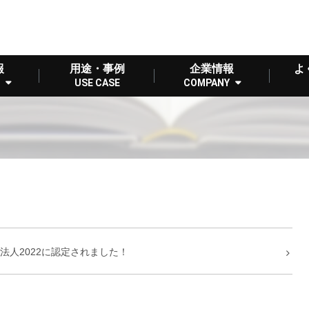
報
用途・事例
企業情報
よ
USE CASE
COMPANY
法人2022に認定されました！