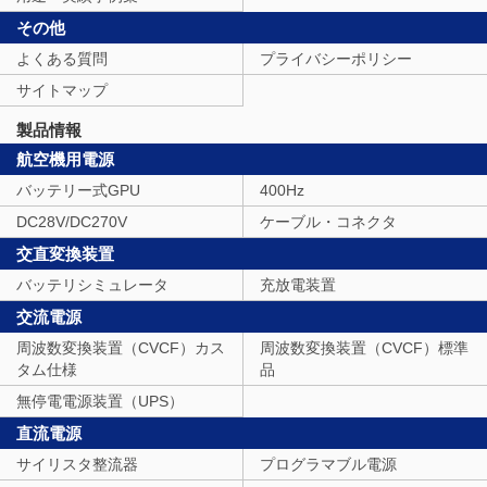
その他
よくある質問
プライバシーポリシー
サイトマップ
製品情報
航空機用電源
バッテリー式GPU
400Hz
DC28V/DC270V
ケーブル・コネクタ
交直変換装置
バッテリシミュレータ
充放電装置
交流電源
周波数変換装置（CVCF）カス
周波数変換装置（CVCF）標準
タム仕様
品
無停電電源装置（UPS）
直流電源
サイリスタ整流器
プログラマブル電源