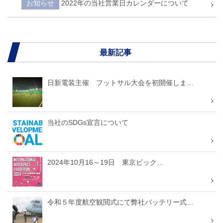
お知らせ
2022年の当社営業日カレンダーについて
最新記事
日新電装主催 フットサル大会を初開催しま…
当社のSDGs宣言について
2024年10月16～19日 東京ビック…
令和５年度航空観閲式にて弊社バッテリー式…