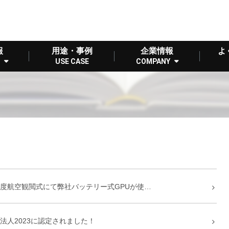
報
用途・事例
企業情報
よ
USE CASE
COMPANY
度航空観閲式にて弊社バッテリー式GPUが使…
法人2023に認定されました！