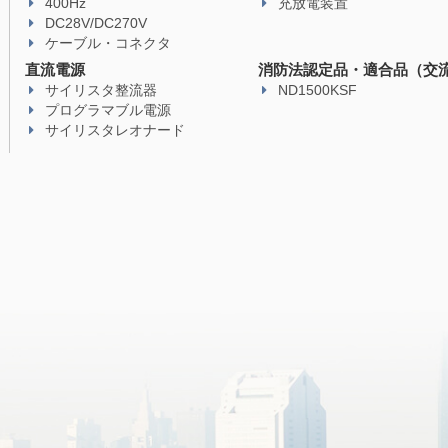
400Hz
充放電装置
DC28V/DC270V
ケーブル・コネクタ
直流電源
消防法認定品・適合品（交
サイリスタ整流器
ND1500KSF
プログラマブル電源
サイリスタレオナード