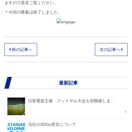
ますので是非ご覧ください。
＊今回の募集は終了しました。
投
前の記事へ
次の記事へ
稿
ナ
最新記事
ビ
ゲ
日新電装主催 フットサル大会を初開催しま…
ー
シ
当社のSDGs宣言について